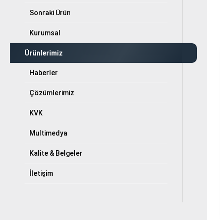
İletişim
Sonraki Ürün
Kurumsal
Tüm hakkı saklıdır. Sitemizde kullanılan tüm içerik ve görseller
Ürünlerimiz
SAmurtek Otomasyon’a ait olup izinsiz kullanımı hukuki yaptırıma tabidi
Haberler
Çözümlerimiz
KVK
Multimedya
Kalite & Belgeler
İletişim