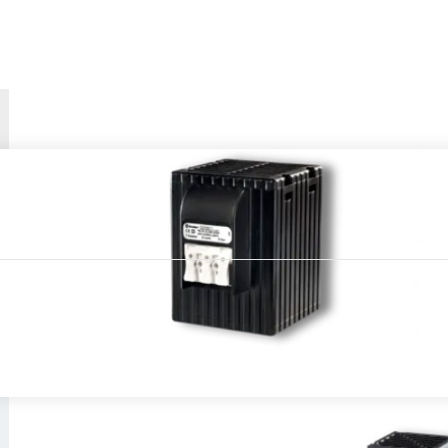
ortamlarda, güvenilir ve stabil bir çalışma ortamı sağlamak için kullan