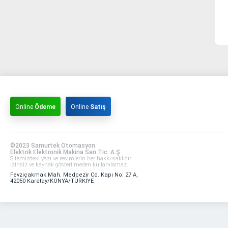
Online
Ödeme
Online
Satış
©2023 Samurtek Otomasyon
Elektrik Elektronik Makina San.Tic. A.Ş
Sitemizdeki yazı ve resimlerin her hakkı saklıdır.
İzinsiz ve kaynak gösterilmeden kullanılamaz.
Fevziçakmak Mah. Medcezir Cd. Kapı No: 27 A,
42050 Karatay/KONYA/TÜRKİYE