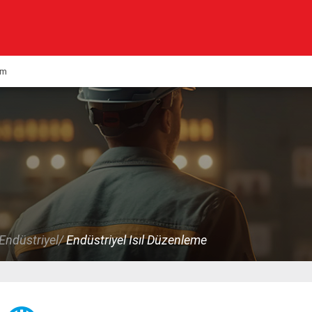
Önceki Ürün
Sonraki Ürün
im
Kurumsal
Ürünlerimiz
Haberler
Çözümlerimiz
KVK
Endüstriyel/
Endüstriyel Isıl Düzenleme
Multimedya
Kalite & Belgeler
İletişim