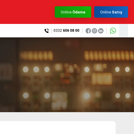
×
Online
Ödeme
Online
Satış
0332
606 08 00
+90 (332) 606 08 00
info@samurtek.com.tr