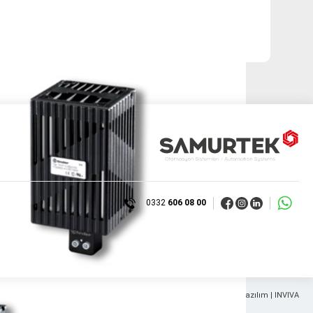
ılır.
0332
606 08 00
Web Tasarım & Yazılım | INVIVA