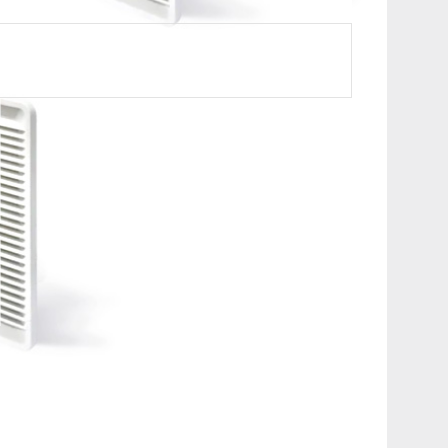
sapp ile Bilgi Al
in kontrol edilmesi için kullanılan önemli bir
lık ve nem seviyelerini korumak veya ayarlamak
enleme ürünleri şunları içerebilir:
azlar, panellerdeki sıcaklık ve nem seviyelerini
r, belirli sıcaklık ve nem değerlerine
melerin yapılmasını sağlar.
bir seviyede tutmak amacıyla kullanılan filtre
ışarıdan temiz hava almak için kullanılır.
inde oluşabilecek yoğunlaşmayı önlemek amacıyla
seviyelerini yükselterek nemi azaltmaya yardımcı
 sistemlerinin sağlıklı çalışmasını sağlamak ve
assas elektronik bileşenlerin bulunduğu