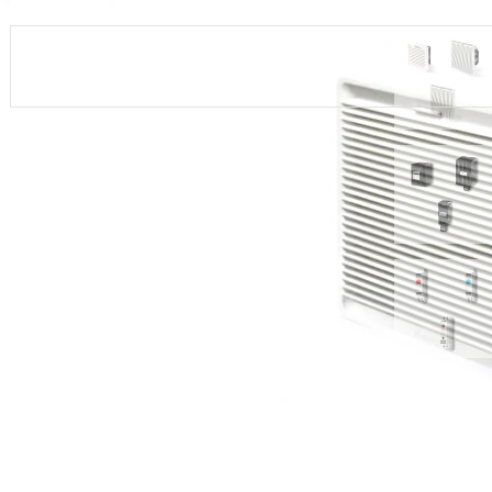
Mail ile Bilgi Al
What
Endüstriyel ısıl düzenleme, endüstriyel uygulamalarda sıcaklık ve nem
unsurdur. Bu alandaki cihazlar, çeşitli uygulamalarda istenen sıcak
için kullanılır. Samurtek Otomasyon Sistemleri'nin endüstriyel ısıl düz
7T Serisi - Panel Termo Higrostatlar ve Termostatlar: Bu serideki cih
kontrol etmek için kullanılır. Panel termo higrostatları ve termostatla
ulaşıldığında otomasyon sistemine sinyal göndererek uygun düzenle
7F Serisi - Filtre Fanı: Panel içindeki sıcaklığı düşürmek veya belirli 
fanları. Bu fanlar, panelden içeride biriken sıcak havayı çıkarmak ve d
7H Serisi - Panel Isıtıcılar: Soğuk hava koşullarında panellerin iç
kullanılan panel ısıtıcıları. Bu cihazlar, panellerin içindeki sıcaklık 
olur.
Bu ürünler, endüstriyel ekipmanların, kontrol panellerinin ve elektrik
ömrünü uzatmak için önemlidir. Isıl düzenleme cihazları, özellikle h