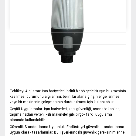
+90 (332) 606 08 00
info@samurtek.com.tr
Tüm hakkı saklıdır. Sitemizde kullanılan tüm içerik ve görseller
SAmurtek Otomasyon’a ait olup izinsiz kullanımı hukuki yaptırıma tabidir.
Mail ile Bilgi Al
Whatsapp ile Bilgi Al
Işın bariyerleri ve ikaz sinyal lambaları, endüstriyel alanlarda
çalışanların güvenliğini sağlamak, acil durumları işaret etmek,
operasyonları koordine etmek ve verimliliği artırmak için kullanılan
önemli güvenlik cihazlarıdır. İşte bu iki bileşenin öne çıkan özellikleri:
Işın Bariyerleri:
Tehlikeyi Algılama: Işın bariyerleri, belirli bir bölgede bir ışın huzmesinin
kesilmesi durumunu algılar. Bu, belirli bir alana girişin engellenmesi
veya bir makinenin çalışmasının durdurulması için kullanılabilir.
Çeşitli Uygulamalar: Işın bariyerleri, kapı güvenliği, asansör kapıları,
taşıma hatları ve tehlikeli makineler gibi birçok farklı uygulama
alanında kullanılabilir.
Güvenlik Standartlarına Uygunluk: Endüstriyel güvenlik standartlarına
uygun olarak tasarlanırlar. Bu, işyerlerindeki güvenlik gereksinimlerine