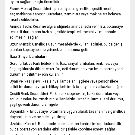
uyum sağlamak için önemlidir.
Esnek Montaj Seçenekleri: Işın bariyerleri genellikle çeşitli montaj
seçeneklerine sahiptir. Duvarlara, zeminlere veya makinelere kolayca
monte edilebilirler.
Anında Tepki: Kesilme algılandığında anında tepki verir. Bu, potansiyel
tehlikeli durumların hızlı bir şekilde tespit edilmesini ve müdahale
edilmesini sağlar.
Uzun Menzil: Genellikle uzun mesafelerde kullanılabilirler, bu da geniş
alanları kapsayabilme yetenekleri anlamına gelir.
İkaz Sinyal Lambaları:
Görünürlük ve Fark Edilebilirlik: İkaz sinyal lambaları, renkli ve/veya
flaşlı ışıklarıyla dikkat çeker. Bu, acil durumları veya belirli operasyonel
durumları belirtmek için kullanılır.
Uyarı ve İkaz İşlevi: İkaz sinyal lambaları, işçilere veya personellere
belirli bir durumu veya tehlikeyi belirtmek için uyarılar ve ikazlar sağlar.
Çeşitli Renk Seçenekleri: Farklı renk seçenekleri, farklı durumları veya
acil durumları belirtmek için kullanılabilir. Örneğin, kırmızı acil durumu,
yeşil güvenli durumu simgeler.
Dayanıklılık: Endüstriyel ortamlara uygun olarak tasarlanır ve genellikle
dayanıklı malzemelerden yapılmıştır.
Uzaktan Kontrol: Bazı modellerde uzaktan kontrol imkanı bulunabilir,
bu da operasyonları daha etkili bir şekilde koordine etmeyi sağlar.