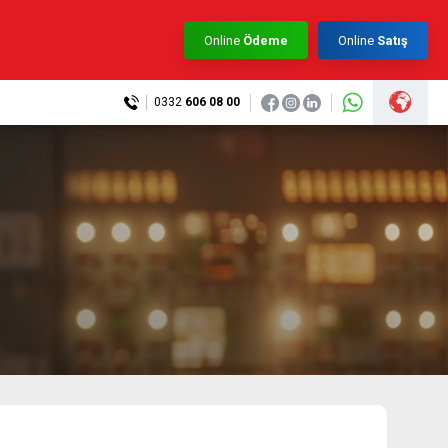
×
Online
Ödeme
Online
Satış
0332
606 08 00
0332 606 08 00
info@samurtek.com.tr