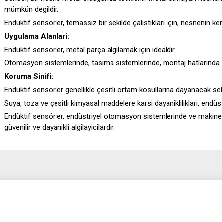
mümkün degildir.
Endüktif sensörler, temassiz bir sekilde çalistiklari için, nesnenin k
Uygulama Alanlari:
Endüktif sensörler, metal parça algilamak için idealdir.
Otomasyon sistemlerinde, tasima sistemlerinde, montaj hatlarinda ve 
Koruma Sinifi:
Endüktif sensörler genellikle çesitli ortam kosullarina dayanacak sek
Suya, toza ve çesitli kimyasal maddelere karsi dayanikliliklari, endüst
Endüktif sensörler, endüstriyel otomasyon sistemlerinde ve makine k
güvenilir ve dayanikli algilayicilardir.