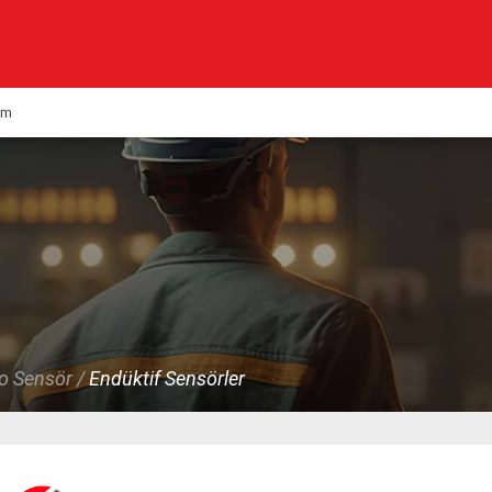
Kurumsal
Ürünlerimiz
şim
Haberler
Çözümlerimiz
KVK
Multimedya
Kalite & Belgeler
o Sensör /
Endüktif Sensörler
İletişim