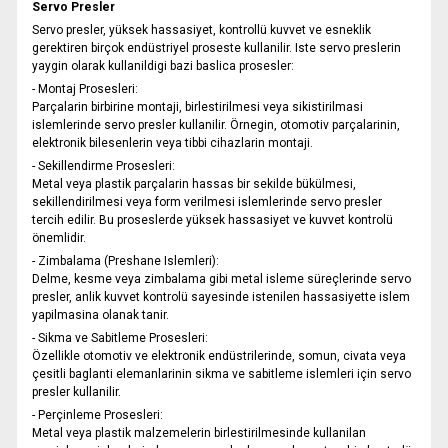
Servo Presler
Servo presler, yüksek hassasiyet, kontrollü kuvvet ve esneklik
gerektiren birçok endüstriyel proseste kullanilir. Iste servo preslerin
yaygin olarak kullanildigi bazi baslica prosesler:
- Montaj Prosesleri:
Parçalarin birbirine montaji, birlestirilmesi veya sikistirilmasi
islemlerinde servo presler kullanilir. Örnegin, otomotiv parçalarinin,
elektronik bilesenlerin veya tibbi cihazlarin montaji.
- Sekillendirme Prosesleri:
Metal veya plastik parçalarin hassas bir sekilde bükülmesi,
sekillendirilmesi veya form verilmesi islemlerinde servo presler
tercih edilir. Bu proseslerde yüksek hassasiyet ve kuvvet kontrolü
önemlidir.
- Zimbalama (Preshane Islemleri):
Delme, kesme veya zimbalama gibi metal isleme süreçlerinde servo
presler, anlik kuvvet kontrolü sayesinde istenilen hassasiyette islem
yapilmasina olanak tanir.
- Sikma ve Sabitleme Prosesleri:
Özellikle otomotiv ve elektronik endüstrilerinde, somun, civata veya
çesitli baglanti elemanlarinin sikma ve sabitleme islemleri için servo
presler kullanilir.
- Perçinleme Prosesleri:
Metal veya plastik malzemelerin birlestirilmesinde kullanilan