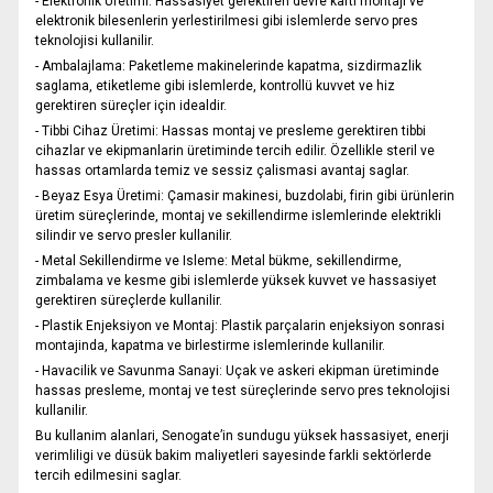
- Elektronik Üretimi: Hassasiyet gerektiren devre karti montaji ve
elektronik bilesenlerin yerlestirilmesi gibi islemlerde servo pres
teknolojisi kullanilir.
- Ambalajlama: Paketleme makinelerinde kapatma, sizdirmazlik
saglama, etiketleme gibi islemlerde, kontrollü kuvvet ve hiz
gerektiren süreçler için idealdir.
- Tibbi Cihaz Üretimi: Hassas montaj ve presleme gerektiren tibbi
cihazlar ve ekipmanlarin üretiminde tercih edilir. Özellikle steril ve
hassas ortamlarda temiz ve sessiz çalismasi avantaj saglar.
- Beyaz Esya Üretimi: Çamasir makinesi, buzdolabi, firin gibi ürünlerin
üretim süreçlerinde, montaj ve sekillendirme islemlerinde elektrikli
silindir ve servo presler kullanilir.
- Metal Sekillendirme ve Isleme: Metal bükme, sekillendirme,
zimbalama ve kesme gibi islemlerde yüksek kuvvet ve hassasiyet
gerektiren süreçlerde kullanilir.
- Plastik Enjeksiyon ve Montaj: Plastik parçalarin enjeksiyon sonrasi
montajinda, kapatma ve birlestirme islemlerinde kullanilir.
- Havacilik ve Savunma Sanayi: Uçak ve askeri ekipman üretiminde
hassas presleme, montaj ve test süreçlerinde servo pres teknolojisi
kullanilir.
Bu kullanim alanlari, Senogate’in sundugu yüksek hassasiyet, enerji
verimliligi ve düsük bakim maliyetleri sayesinde farkli sektörlerde
tercih edilmesini saglar.