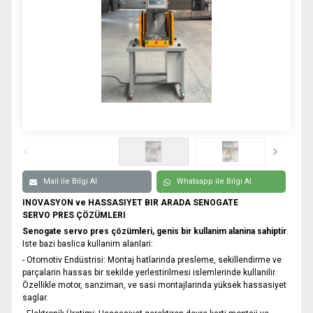
0332 606 08 00
info@samurtek.com.tr
Tüm hakkı saklıdır. Sitemizde kullanılan tüm içerik ve görseller
SAmurtek Otomasyon’a ait olup izinsiz kullanımı hukuki yaptırıma tabidir.
Mail ile Bilgi Al
Whatsapp ile Bilgi Al
INOVASYON ve HASSASIYET BIR ARADA SENOGATE
SERVO PRES ÇÖZÜMLERI
Senogate servo pres çözümleri, genis bir kullanim alanina sahiptir
.
Iste bazi baslica kullanim alanlari:
- Otomotiv Endüstrisi: Montaj hatlarinda presleme, sekillendirme ve
parçalarin hassas bir sekilde yerlestirilmesi islemlerinde kullanilir.
Özellikle motor, sanziman, ve sasi montajlarinda yüksek hassasiyet
saglar.