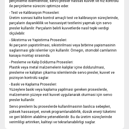
perçinleme islemlerinde, servo presler hassas kuvvet ve hiz kontrolü
ile perçinleme sürecini optimize eder.
- Test ve Kalibrasyon Prosesleri:
Üretim sonrasi kalite kontrol amaçli test ve kalibrasyon süreçlerinde,
parçalarin dayaniklilik ve hassasiyet testlerini yapmak için servo
presler kullanilir. Parçalarin belirli kuvvetlerde nasil tepki verdigi
ölçülebilir.
- Sikistirma ve Yapistirma Prosesleri:
Iki parçanin yapistirilmasi, sikistirilmasi veya birbirine yapismasinin
saglanmasi gibi islemler için kullanilir. Örnegin, otomobil camlarinin
kasaya montaji sirasinda.
- Presleme ve Kalip Doldurma Prosesleri:
Plastik veya metal malzemelerin kaliplar içine doldurulmasi,
presleme ve kaliptan çikarma islemlerinde servo presler, kuvvet ve
pozisyon kontrolü saglar.
- Baski ve Kaplama Prosesleri:
Yüzeylere baski veya kaplama yapilmasi gereken proseslerde,
malzemenin yüzeye esit kuvvet uygulanarak oturmasi için servo
presler kullanilir.
Servo preslerin bu proseslerde kullanilmasinin baslica sebepleri,
yüksek hassasiyet, esnek programlanabilirlik, düsük enerji tüketimi
ve geri bildirim alabilme yetenekleridir. Bu da üretim süreçlerinde
verimliligi artirirken, kaliteyi ve tekrarlanabilirligi saglar.