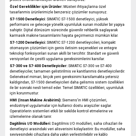
Özel Gereklilikler için Ürünler:
Müsteri ihtiyaçlarina özel
tasarlanmis ürünlerimizle benzersiz çözümler sunuyoruz.
S7-1500 Denetleyici
:
SIMATIC S7-1500 denetleyici, yüksek
performans ve gelecege yönelik uyumluluk sunan modüler bir yapiya
sahiptir. Dijital dönüsüm sürecinde güvenilir rehberlik saglayarak
karmasik makine tasarimlarini hayata geçirmenizi mümkün kilar.
S7-1200 Denetleyici:
SIMATIC S7-1200 denetleyicileri, kompakt
otomasyon çözümleri için genis iletisim seçenekleri ve entegre
teknoloji fonksiyonlari sunan akilli bir tercihtir. Standart ve güvenli
versiyonlari ile çesitli uygulama gereksinimlerini karsilar.
S7-300 ve S7-400 Denetleyiciler:
SIMATIC S7-300 ve S7-400
denetleyiciler, tamamen gelistirilmis ve kanitlanmis denetleyicilerdir.
Geleneksel mimari, birçok yeni gereksinimi karsilamakta yetersiz
kaldigindan, S7-1500 denetleyicileri daha gelismis sistem özellikleri
ile bir sonraki nesli temsil eder. Temel SIMATIC özellikleri, uyumluluk
için korunmustur.
HMI (Insan Makine Arabirimi):
Siemens'in HMI çözümleri,
endüstriyel uygulamalar için kullanici dostu arayüzler saglar.
Operatörlerin sistemleri etkili bir sekilde kontrol etmelerine ve
izlemelerine olanak tanir.
Dagitilmis I/O Modülleri:
Dagitilmis I/O modülleri, saha cihazlari ile
denetleyici arasindaki veri alisverisini kolaylastirir. Bu modüller, saha
seviyesindeki cihazlara daha yakin yerlestirilebilir ve kablo