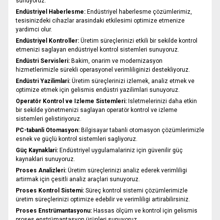
sunuyoruz.
Endüstriyel Haberlesme:
Endüstriyel haberlesme çözümlerimiz,
tesisinizdeki cihazlar arasindaki etkilesimi optimize etmenize
yardimci olur.
Endüstriyel Kontroller:
Üretim süreçlerinizi etkili bir sekilde kontrol
etmenizi saglayan endüstriyel kontrol sistemleri sunuyoruz.
Endüstri Servisleri:
Bakim, onarim ve modernizasyon
hizmetlerimizle sürekli operasyonel verimliliginizi destekliyoruz.
Endüstri Yazilimlari:
Üretim süreçlerinizi izlemek, analiz etmek ve
optimize etmek için gelismis endüstri yazilimlari sunuyoruz.
Operatör Kontrol ve Izleme Sistemleri:
Isletmelerinizi daha etkin
bir sekilde yönetmenizi saglayan operatör kontrol ve izleme
sistemleri gelistiriyoruz.
PC-tabanli Otomasyon:
Bilgisayar tabanli otomasyon çözümlerimizle
esnek ve güçlü kontrol sistemleri sagliyoruz.
Güç Kaynaklari:
Endüstriyel uygulamalariniz için güvenilir güç
kaynaklari sunuyoruz.
Proses Analizleri:
Üretim süreçlerinizi analiz ederek verimliligi
artirmak için çesitli analiz araçlari sunuyoruz.
Proses Kontrol Sistemi:
Süreç kontrol sistemi çözümlerimizle
üretim süreçlerinizi optimize edebilir ve verimliligi artirabilirsiniz.
Proses Enstrümantasyonu:
Hassas ölçüm ve kontrol için gelismis
proses enstrümantasyon ürünleri sunuyoruz.