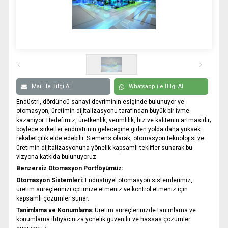
0332 606 08 00
info@samurtek.com.tr
Tüm hakkı saklıdır. Sitemizde kullanılan tüm içerik ve görseller
SAmurtek Otomasyon’a ait olup izinsiz kullanımı hukuki yaptırıma tabidir.
Mail ile Bilgi Al
Whatsapp ile Bilgi Al
Endüstri, dördüncü sanayi devriminin esiginde bulunuyor ve
otomasyon, üretimin dijitalizasyonu tarafindan büyük bir ivme
kazaniyor. Hedefimiz, üretkenlik, verimlilik, hiz ve kalitenin artmasidir;
böylece sirketler endüstrinin gelecegine giden yolda daha yüksek
rekabetçilik elde edebilir. Siemens olarak, otomasyon teknolojisi ve
üretimin dijitalizasyonuna yönelik kapsamli teklifler sunarak bu
vizyona katkida bulunuyoruz.
Benzersiz Otomasyon Portföyümüz:
Otomasyon Sistemleri:
Endüstriyel otomasyon sistemlerimiz,
üretim süreçlerinizi optimize etmeniz ve kontrol etmeniz için
kapsamli çözümler sunar.
Tanimlama ve Konumlama:
Üretim süreçlerinizde tanimlama ve
konumlama ihtiyaciniza yönelik güvenilir ve hassas çözümler