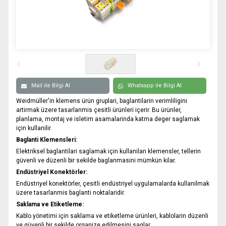
0332 606 08 00
info@samurtek.com.tr
Tüm hakkı saklıdır. Sitemizde kullanılan tüm içerik ve görseller
SAmurtek Otomasyon’a ait olup izinsiz kullanımı hukuki yaptırıma tabidir.
Mail ile Bilgi Al
Whatsapp ile Bilgi Al
Weidmüller'in klemens ürün gruplari, baglantilarin verimliligini
artirmak üzere tasarlanmis çesitli ürünleri içerir. Bu ürünler,
planlama, montaj ve isletim asamalarinda katma deger saglamak
için kullanilir.
Baglanti Klemensleri:
Elektriksel baglantilari saglamak için kullanilan klemensler, tellerin
güvenli ve düzenli bir sekilde baglanmasini mümkün kilar.
Endüstriyel Konektörler:
Endüstriyel konektörler, çesitli endüstriyel uygulamalarda kullanilmak
üzere tasarlanmis baglanti noktalaridir.
Saklama ve Etiketleme:
Kablo yönetimi için saklama ve etiketleme ürünleri, kablolarin düzenli
ve güvenli bir sekilde organize edilmesini saglar.