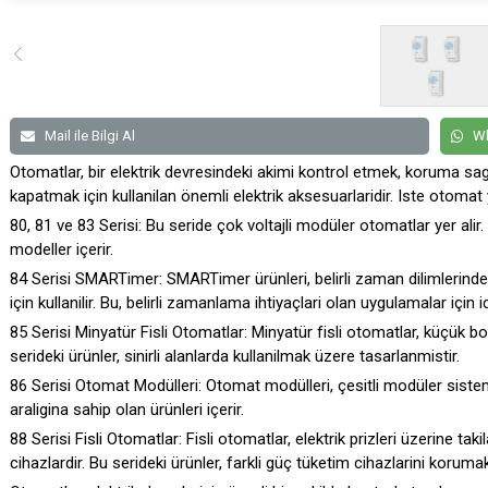
Mail ile Bilgi Al
Wh
Otomatlar, bir elektrik devresindeki akimi kontrol etmek, koruma sa
kapatmak için kullanilan önemli elektrik aksesuarlaridir. Iste otomat
80, 81 ve 83 Serisi:
Bu seride çok voltajli modüler otomatlar yer alir. 
modeller içerir.
84 Serisi SMARTimer:
SMARTimer ürünleri, belirli zaman dilimlerin
için kullanilir. Bu, belirli zamanlama ihtiyaçlari olan uygulamalar için
85 Serisi Minyatür Fisli Otomatlar:
Minyatür fisli otomatlar, küçük boy
serideki ürünler, sinirli alanlarda kullanilmak üzere tasarlanmistir.
86 Serisi Otomat Modülleri:
Otomat modülleri, çesitli modüler sistem
araligina sahip olan ürünleri içerir.
88 Serisi Fisli Otomatlar:
Fisli otomatlar, elektrik prizleri üzerine takil
cihazlardir. Bu serideki ürünler, farkli güç tüketim cihazlarini korumak i