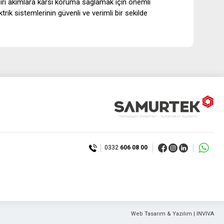
asiri akimlara karsi koruma saglamak için önemli
rik sistemlerinin güvenli ve verimli bir sekilde
0332
606 08 00
Web Tasarım & Yazılım | INVIVA