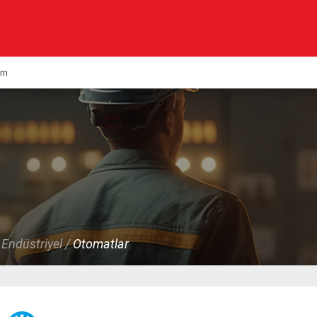
Kurumsal
Ürünlerimiz
şim
Haberler
Çözümlerimiz
KVK
Multimedya
Kalite & Belgeler
 Endüstriyel /
Otomatlar
İletişim