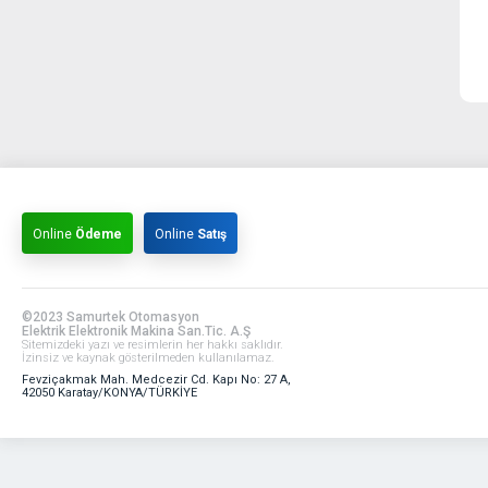
Online
Ödeme
Online
Satış
©2023 Samurtek Otomasyon
Elektrik Elektronik Makina San.Tic. A.Ş
Sitemizdeki yazı ve resimlerin her hakkı saklıdır.
İzinsiz ve kaynak gösterilmeden kullanılamaz.
Fevziçakmak Mah. Medcezir Cd. Kapı No: 27 A,
42050 Karatay/KONYA/TÜRKİYE