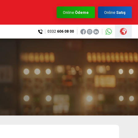
×
Online
Ödeme
Online
Satış
0332
606 08 00
0332 606 08 00
info@samurtek.com.tr