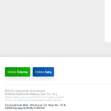
Online
Ödeme
Online
Satış
©2023 Samurtek Otomasyon
Elektrik Elektronik Makina San.Tic. A.Ş
Sitemizdeki yazı ve resimlerin her hakkı saklıdır.
İzinsiz ve kaynak gösterilmeden kullanılamaz.
Fevziçakmak Mah. Medcezir Cd. Kapı No: 27 A,
42050 Karatay/KONYA/TÜRKİYE