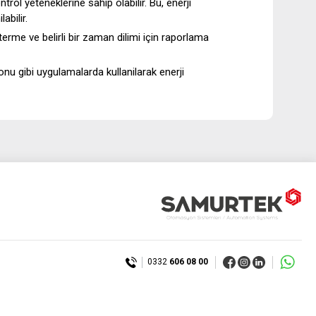
trol yeteneklerine sahip olabilir. Bu, enerji
abilir.
sterme ve belirli bir zaman dilimi için raporlama
yonu gibi uygulamalarda kullanilarak enerji
0332
606 08 00