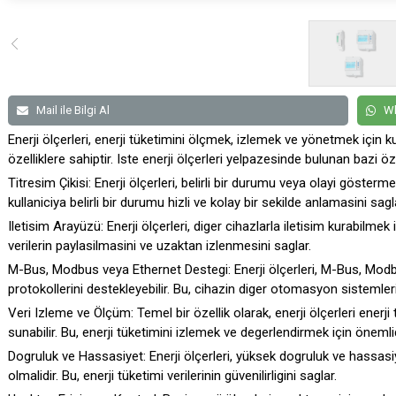
Mail ile Bilgi Al
Wh
Enerji ölçerleri, enerji tüketimini ölçmek, izlemek ve yönetmek için kull
özelliklere sahiptir. Iste enerji ölçerleri yelpazesinde bulunan bazi öze
Titresim Çikisi:
Enerji ölçerleri, belirli bir durumu veya olayi göstermek
kullaniciya belirli bir durumu hizli ve kolay bir sekilde anlamasini sagl
Iletisim Arayüzü:
Enerji ölçerleri, diger cihazlarla iletisim kurabilmek i
verilerin paylasilmasini ve uzaktan izlenmesini saglar.
M-Bus, Modbus veya Ethernet Destegi:
Enerji ölçerleri, M-Bus, Modb
protokollerini destekleyebilir. Bu, cihazin diger otomasyon sistemleri
Veri Izleme ve Ölçüm:
Temel bir özellik olarak, enerji ölçerleri enerji 
sunabilir. Bu, enerji tüketimini izlemek ve degerlendirmek için önemlid
Dogruluk ve Hassasiyet:
Enerji ölçerleri, yüksek dogruluk ve hassa
olmalidir. Bu, enerji tüketimi verilerinin güvenilirligini saglar.