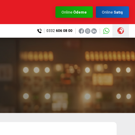
×
Online
Ödeme
Online
Satış
0332
606 08 00
0332 606 08 00
info@samurtek.com.tr