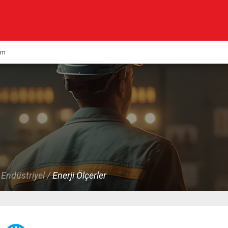
Kurumsal
Ürünlerimiz
şim
Haberler
Çözümlerimiz
KVK
Multimedya
Kalite & Belgeler
 Endüstriyel /
Enerji Ölçerler
İletişim