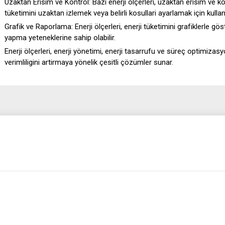
Uzaktan Erisim ve Kontrol:
Bazi enerji ölçerleri, uzaktan erisim ve kon
tüketimini uzaktan izlemek veya belirli kosullari ayarlamak için kullanil
Grafik ve Raporlama:
Enerji ölçerleri, enerji tüketimini grafiklerle gö
yapma yeteneklerine sahip olabilir.
Enerji ölçerleri, enerji yönetimi, enerji tasarrufu ve süreç optimizas
verimliligini artirmaya yönelik çesitli çözümler sunar.