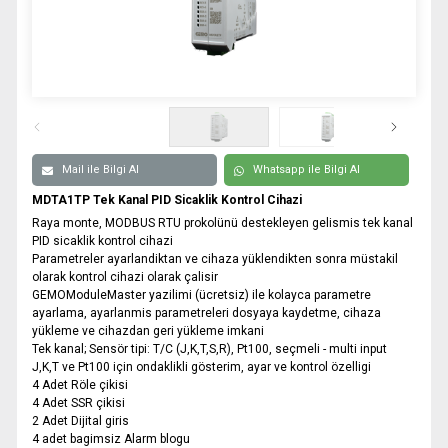
0332 606 08 00
info@samurtek.com.tr
Tüm hakkı saklıdır. Sitemizde kullanılan tüm içerik ve görseller
SAmurtek Otomasyon’a ait olup izinsiz kullanımı hukuki yaptırıma tabidir.
Mail ile Bilgi Al
Whatsapp ile Bilgi Al
MDTA1TP Tek Kanal PID Sicaklik Kontrol Cihazi
Raya monte, MODBUS RTU prokolünü destekleyen gelismis tek kanal
PID sicaklik kontrol cihazi
Parametreler ayarlandiktan ve cihaza yüklendikten sonra müstakil
olarak kontrol cihazi olarak çalisir
GEMOModuleMaster yazilimi (ücretsiz) ile kolayca parametre
ayarlama, ayarlanmis parametreleri dosyaya kaydetme, cihaza
yükleme ve cihazdan geri yükleme imkani
Tek kanal; Sensör tipi: T/C (J,K,T,S,R), Pt100, seçmeli - multi input
J,K,T ve Pt100 için ondaklikli gösterim, ayar ve kontrol özelligi
4 Adet Röle çikisi
4 Adet SSR çikisi
2 Adet Dijital giris
4 adet bagimsiz Alarm blogu