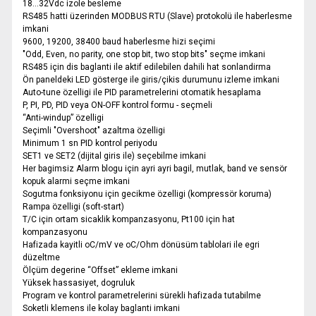
18...32Vdc izole besleme
RS485 hatti üzerinden MODBUS RTU (Slave) protokolü ile haberlesme
imkani
9600, 19200, 38400 baud haberlesme hizi seçimi
"Odd, Even, no parity, one stop bit, two stop bits" seçme imkani
RS485 için dis baglanti ile aktif edilebilen dahili hat sonlandirma
Ön paneldeki LED gösterge ile giris/çikis durumunu izleme imkani
Auto-tune özelligi ile PID parametrelerini otomatik hesaplama
P, PI, PD, PID veya ON-OFF kontrol formu - seçmeli
“Anti-windup” özelligi
Seçimli "Overshoot" azaltma özelligi
Minimum 1 sn PID kontrol periyodu
SET1 ve SET2 (dijital giris ile) seçebilme imkani
Her bagimsiz Alarm blogu için ayri ayri bagil, mutlak, band ve sensör
kopuk alarmi seçme imkani
Sogutma fonksiyonu için gecikme özelligi (kompressör koruma)
Rampa özelligi (soft-start)
T/C için ortam sicaklik kompanzasyonu, Pt100 için hat
kompanzasyonu
Hafizada kayitli oC/mV ve oC/Ohm dönüsüm tablolari ile egri
düzeltme
Ölçüm degerine “Offset” ekleme imkani
Yüksek hassasiyet, dogruluk
Program ve kontrol parametrelerini sürekli hafizada tutabilme
Soketli klemens ile kolay baglanti imkani