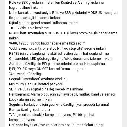
Röle ve SSR çikislarinin istenilen Kontrol ve Alarm çikislarina
baglanabilme imkani.
NetIn kontaklari vasitasiyla Röle ve SSR çikislarini MODBUS mesajlari
ile genel amaçli kullanma imkani
Dijital girisleri genel amaçli kullanma imkani
18...32Vdc izole besleme
RS485 hatti üzerinden MODBUS RTU (Slave) protokolü ile haberlesme
imkani
9600, 19200, 38400 baud haberlesme hizi seçimi
"Odd, Even, no parity, one stop bit, two stop bits" seçme imkani
RS485 için dis baglanti ile aktif edilebilen dahili hat sonlandirma
Ön paneldeki LED gösterge ile giris/çikis durumunu izleme imkani
Auto-tune özelligi ile PID parametrelerini otomatik hesaplama
P, PI, PD, PID veya ON-OFF kontrol formu - seçmeli
“Anti-windup” özelligi
Seçimli "Overshoot" azaltma özelligi
Minimum 1 sn PID kontrol periyodu
SET1 ve SET2 (dijital giris ile) seçebilme imkani
Her bagimsiz Alarm blogu için ayri ayri bagil, mutlak, band ve sensör
kopuk alarmi seçme imkani
Sogutma fonksiyonu için gecikme özelligi (kompressör koruma)
Rampa özelligi (soft-start)
T/C için ortam sicaklik kompanzasyonu, Pt100 için hat
kompanzasyonu
Hafizada kayitli oC/mV ve oC/Ohm dönüsüm tablolari ile egri