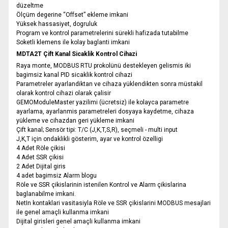
düzeltme
Ölçüm degerine “Offset” ekleme imkani
Yüksek hassasiyet, dogruluk
Program ve kontrol parametrelerini sürekli hafizada tutabilme
Soketli klemens ile kolay baglanti imkani
MDTA2T Çift Kanal Sicaklik Kontrol Cihazi
Raya monte, MODBUS RTU prokolünü destekleyen gelismis iki
bagimsiz kanal PID sicaklik kontrol cihazi
Parametreler ayarlandiktan ve cihaza yüklendikten sonra müstakil
olarak kontrol cihazi olarak çalisir
GEMOModuleMaster yazilimi (ücretsiz) ile kolayca parametre
ayarlama, ayarlanmis parametreleri dosyaya kaydetme, cihaza
yükleme ve cihazdan geri yükleme imkani
Çift kanal; Sensör tipi: T/C (J,K,T,S,R), seçmeli - multi input
J,K,T için ondaklikli gösterim, ayar ve kontrol özelligi
4 Adet Röle çikisi
4 Adet SSR çikisi
2 Adet Dijital giris
4 adet bagimsiz Alarm blogu
Röle ve SSR çikislarinin istenilen Kontrol ve Alarm çikislarina
baglanabilme imkani.
NetIn kontaklari vasitasiyla Röle ve SSR çikislarini MODBUS mesajlari
ile genel amaçli kullanma imkani
Dijital girisleri genel amaçli kullanma imkani