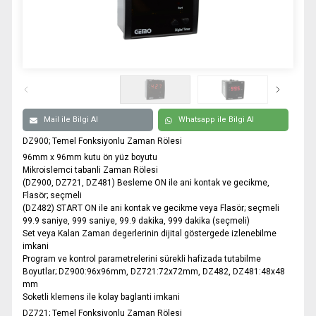
0332 606 08 00
info@samurtek.com.tr
Tüm hakkı saklıdır. Sitemizde kullanılan tüm içerik ve görseller
SAmurtek Otomasyon’a ait olup izinsiz kullanımı hukuki yaptırıma tabidir.
Mail ile Bilgi Al
Whatsapp ile Bilgi Al
DZ900; Temel Fonksiyonlu Zaman Rölesi
96mm x 96mm kutu ön yüz boyutu
Mikroislemci tabanli Zaman Rölesi
(DZ900, DZ721, DZ481) Besleme ON ile ani kontak ve gecikme,
Flasör; seçmeli
(DZ482) START ON ile ani kontak ve gecikme veya Flasör; seçmeli
99.9 saniye, 999 saniye, 99.9 dakika, 999 dakika (seçmeli)
Set veya Kalan Zaman degerlerinin dijital göstergede izlenebilme
imkani
Program ve kontrol parametrelerini sürekli hafizada tutabilme
Boyutlar; DZ900:96x96mm, DZ721:72x72mm, DZ482, DZ481:48x48
mm
Soketli klemens ile kolay baglanti imkani
DZ721; Temel Fonksiyonlu Zaman Rölesi