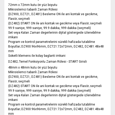
72mm x 72mm kutu ön yüz boyutu
Mikroislemci tabanli Zaman Rölesi
(DZ900, DZ721, DZ481) Besleme ON ile ani kontak ve gecikme,
Flasör; seçmeli
(DZ482) START ON ile ani kontak ve gecikme veya Flasör; seçmeli
99.9 saniye, 999 saniye, 99.9 dakika, 999 dakika (seçmeli)
Set veya Kalan Zaman degerlerinin dijital göstergede izlenebilme
imkani
Program ve kontrol parametrelerini sürekli hafizada tutabilme
Boyutlar; DZ900:96x96mm, DZ721:72x72mm, DZ482, DZ481:48x48
mm
Soketli klemens ile kolay baglanti imkani
DZ482; Temel Fonksiyonlu Zaman Rölesi - START Girisli
48mm x 48mm kutu ön yüz boyutu
Mikroislemci tabanli Zaman Rölesi
(DZ900, DZ721, DZ481) Besleme ON ile ani kontak ve gecikme,
Flasör; seçmeli
(DZ482) START ON ile ani kontak ve gecikme veya Flasör; seçmeli
99.9 saniye, 999 saniye, 99.9 dakika, 999 dakika (seçmeli)
Set veya Kalan Zaman degerlerinin dijital göstergede izlenebilme
imkani
Program ve kontrol parametrelerini sürekli hafizada tutabilme
Boyutlar; DZ900:96x96mm, DZ721:72x72mm, DZ482, DZ481:48x48
mm