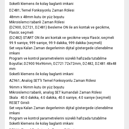
Soketli klemens ile kolay baglanti imkani
DZ481; Temel Fonksiyonlu Zaman Rölesi
48mm x 48mm kutu ön yüz boyutu
Mikroislemci tabanli Zaman Rölesi
(DZ900, DZ721, DZ481) Besleme ON ile ani kontak ve gecikme,
Flasör; seçmeli
(DZ482) START ON ile ani kontak ve gecikme veya Flasör; seçmeli
99.9 saniye, 999 saniye, 99.9 dakika, 999 dakika (seçmeli)
Set veya Kalan Zaman degerlerinin dijital göstergede izlenebilme
imkani
Program ve kontrol parametrelerini sürekli hafizada tutabilme
Boyutlar; DZ900:96x96mm, DZ721:72x72mm, DZ482, DZ481:48x48
mm
Soketli klemens ile kolay baglanti imkani
AZ961; Analog SET'li Temel Fonksiyonlu Zaman Rölesi
96mm x 96mm kutu ön yüz boyutu
Mikroislemci tabanli, analog SET kumandali Zaman Rölesi
Skala : 40.0 dakika, 4.0 dakika, 40.0 saniye, 4.0 saniye (seçmeli)
RESET Girisli
Set veya Kalan Zaman degerlerinin dijital göstergede izlenebilme
imkani
Program ve kontrol parametrelerini sürekli hafizada tutabilme
Soketli klemens ile kolay baglanti imkani