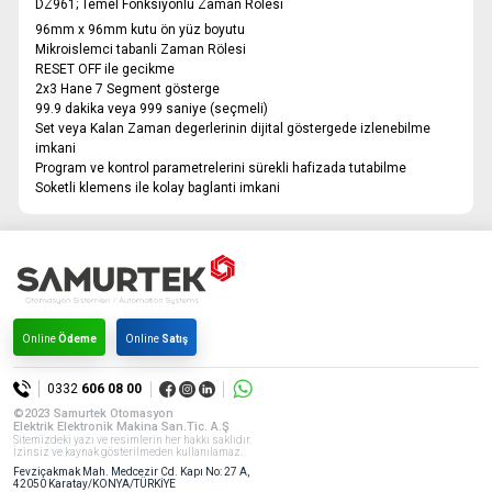
DZ961; Temel Fonksiyonlu Zaman Rölesi
96mm x 96mm kutu ön yüz boyutu
Mikroislemci tabanli Zaman Rölesi
RESET OFF ile gecikme
2x3 Hane 7 Segment gösterge
99.9 dakika veya 999 saniye (seçmeli)
Set veya Kalan Zaman degerlerinin dijital göstergede izlenebilme
imkani
Program ve kontrol parametrelerini sürekli hafizada tutabilme
Soketli klemens ile kolay baglanti imkani
Online
Ödeme
Online
Satış
0332
606 08 00
©2023 Samurtek Otomasyon
Elektrik Elektronik Makina San.Tic. A.Ş
Sitemizdeki yazı ve resimlerin her hakkı saklıdır.
İzinsiz ve kaynak gösterilmeden kullanılamaz.
Fevziçakmak Mah. Medcezir Cd. Kapı No: 27 A,
42050 Karatay/KONYA/TÜRKİYE