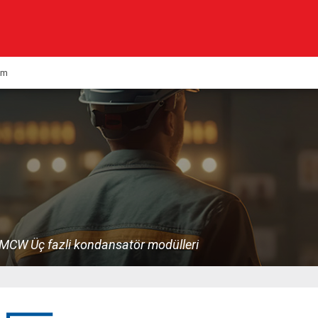
Kurumsal
Ürünlerimiz
şim
Haberler
Çözümlerimiz
KVK
Multimedya
Kalite & Belgeler
MCW Üç fazli kondansatör modülleri
İletişim