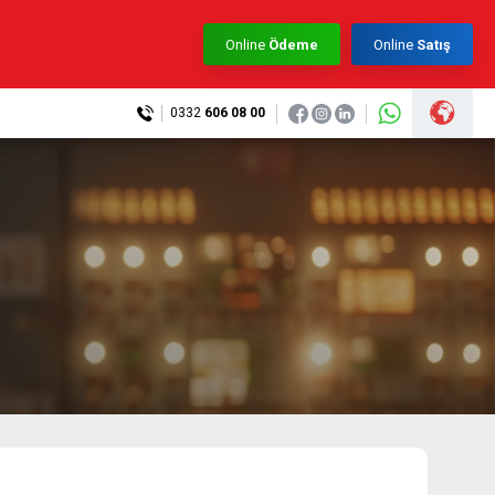
×
Online
Ödeme
Online
Satış
0332
606 08 00
0332 606 08 00
info@samurtek.com.tr