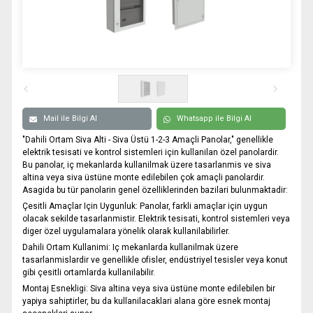
0332 606 08 00
info@samurtek.com.tr
Tüm hakkı saklıdır. Sitemizde kullanılan tüm içerik ve görseller
SAmurtek Otomasyon’a ait olup izinsiz kullanımı hukuki yaptırıma tabidir.
Mail ile Bilgi Al
Whatsapp ile Bilgi Al
"Dahili Ortam Siva Alti - Siva Üstü 1-2-3 Amaçli Panolar," genellikle
elektrik tesisati ve kontrol sistemleri için kullanilan özel panolardir.
Bu panolar, iç mekanlarda kullanilmak üzere tasarlanmis ve siva
altina veya siva üstüne monte edilebilen çok amaçli panolardir.
Asagida bu tür panolarin genel özelliklerinden bazilari bulunmaktadir:
Çesitli Amaçlar Için Uygunluk:
Panolar, farkli amaçlar için uygun
olacak sekilde tasarlanmistir. Elektrik tesisati, kontrol sistemleri veya
diger özel uygulamalara yönelik olarak kullanilabilirler.
Dahili Ortam Kullanimi:
Iç mekanlarda kullanilmak üzere
tasarlanmislardir ve genellikle ofisler, endüstriyel tesisler veya konut
gibi çesitli ortamlarda kullanilabilir.
Montaj Esnekligi:
Siva altina veya siva üstüne monte edilebilen bir
yapiya sahiptirler, bu da kullanilacaklari alana göre esnek montaj