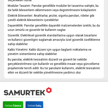
seçenekleri sunar.
Modüler Tasarim:
Panolar genellikle modüler bir tasarima sahiptir, bu
da farkli bilesenlerin eklenmesini veya degistirilmesini kolaylastirir.
Elektrik Bilesenleri:
Anahtarlar, prizler, sigorta panolari, röleler gibi
çesitli elektrik bilesenlerini içerebilirler.
Dayaniklilik:
Panolar genellikle dayanikli malzemelerden üretilir, bu da
uzun ömürlü ve güvenilir bir kullanim saglar.
Güvenlik:
Elektriksel güvenlik standartlarina uygun olarak tasarlanir
ve kullanici güvenligini saglamak amaciyla özel güvenlik özelliklerine
sahip olabilirler.
Kablo Yönetimi:
Kablo düzeni için uygun baglanti noktalarina ve
yönetim sistemlerine sahip olabilirler.
Bu panolar, elektrik tesisatinin düzenli ve güvenli bir sekilde
gerçeklestirilmesi için kullanilir ve genellikle insaat veya güncelleme
projelerinde tercih edilir. Bu tür panolarin kullanimi, elektrik tesisatinin
etkin ve düzenli bir sekilde yönetilmesine yardimci olur.
Online
Ödeme
Online
Satış