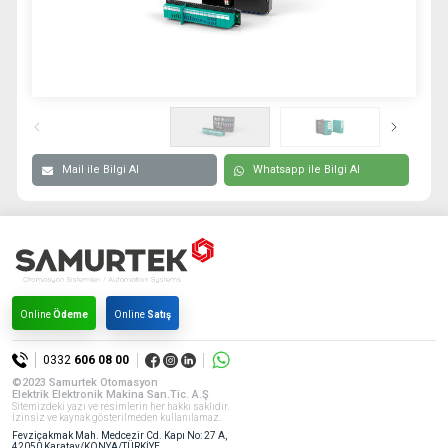
0332 606 08 00
info@samurtek.com.tr
Tüm hakkı saklıdır. Sitemizde kullanılan tüm içerik ve görseller
SAmurtek Otomasyon’a ait olup izinsiz kullanımı hukuki yaptırıma tabidir.
Mail ile Bilgi Al
Whatsapp ile Bilgi Al
Online
Ödeme
Online
Satış
0332
606 08 00
©2023 Samurtek Otomasyon
Elektrik Elektronik Makina San.Tic. A.Ş
Sitemizdeki yazı ve resimlerin her hakkı saklıdır.
İzinsiz ve kaynak gösterilmeden kullanılamaz.
Fevziçakmak Mah. Medcezir Cd. Kapı No: 27 A,
42050 Karatay/KONYA/TÜRKİYE