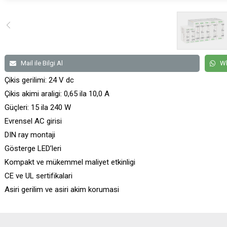
Mail ile Bilgi Al
Wh
Çikis gerilimi: 24 V dc
Çikis akimi araligi: 0,65 ila 10,0 A
Güçleri: 15 ila 240 W
Evrensel AC girisi
DIN ray montaji
Gösterge LED’leri
Kompakt ve mükemmel maliyet etkinligi
CE ve UL sertifikalari
Asiri gerilim ve asiri akim korumasi