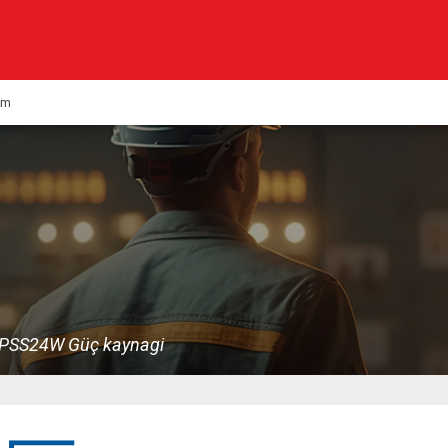
Kurumsal
Ürünlerimiz
şim
Haberler
Çözümlerimiz
KVK
Multimedya
Kalite & Belgeler
PSS24W Güç kaynagi
İletişim