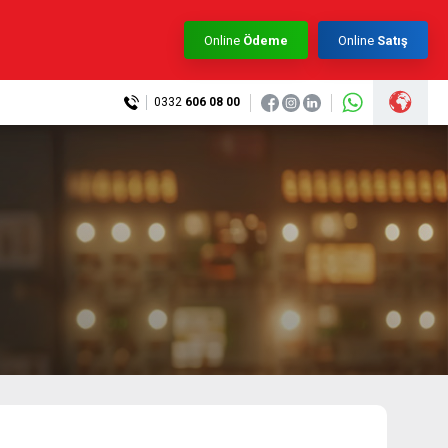
×
Online
Ödeme
Online
Satış
0332
606 08 00
0332 606 08 00
info@samurtek.com.tr