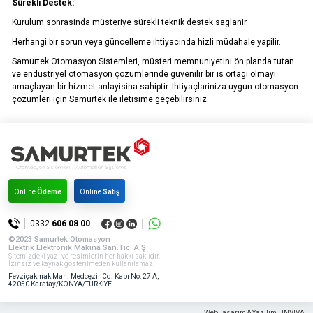
Sürekli Destek:
Kurulum sonrasinda müsteriye sürekli teknik destek saglanir.
Herhangi bir sorun veya güncelleme ihtiyacinda hizli müdahale yapilir.
Samurtek Otomasyon Sistemleri, müsteri memnuniyetini ön planda tutan
ve endüstriyel otomasyon çözümlerinde güvenilir bir is ortagi olmayi
amaçlayan bir hizmet anlayisina sahiptir. Ihtiyaçlariniza uygun otomasyon
çözümleri için Samurtek ile iletisime geçebilirsiniz.
Online
Ödeme
Online
Satış
0332
606 08 00
©2023 Samurtek Otomasyon
Elektrik Elektronik Makina San.Tic. A.Ş
Sitemizdeki yazı ve resimlerin her hakkı saklıdır.
İzinsiz ve kaynak gösterilmeden kullanılamaz.
Fevziçakmak Mah. Medcezir Cd. Kapı No: 27 A,
42050 Karatay/KONYA/TÜRKİYE
Web Tasarım & Yazılım | INVIVA