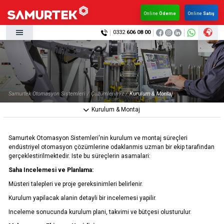
×
×
Online
Ödeme
Online
Satış
0332
606 08 00
Anasayfa
Kurumsal
Kurumsal
Ürünlerimiz
Haberler
Ürünlerimiz
Samurtek Otomasyon Sistemleri /
Çözümlerimiz /
Kurulum & Montaj
Çözümlerimiz
Kurulum & Montaj
Haberler
KVK
Çözümlerimiz
Multimedya
Samurtek Otomasyon Sistemleri'nin kurulum ve montaj süreçleri
endüstriyel otomasyon çözümlerine odaklanmis uzman bir ekip tarafindan
Kalite & Belgeler
KVK
gerçeklestirilmektedir. Iste bu süreçlerin asamalari:
İletişim
Saha Incelemesi ve Planlama:
Multimedya
Müsteri talepleri ve proje gereksinimleri belirlenir.
Kalite & Belgeler
Kurulum yapilacak alanin detayli bir incelemesi yapilir.
Inceleme sonucunda kurulum plani, takvimi ve bütçesi olusturulur.
İletişim