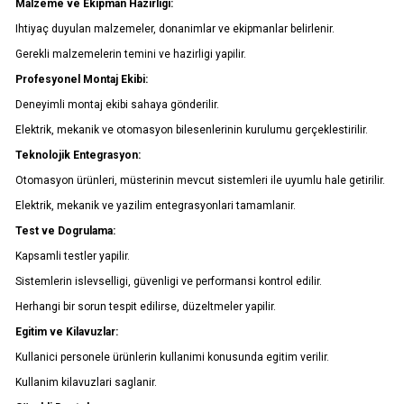
Malzeme ve Ekipman Hazirligi:
Ihtiyaç duyulan malzemeler, donanimlar ve ekipmanlar belirlenir.
0332 606 08 00
info@samurtek.com.tr
Gerekli malzemelerin temini ve hazirligi yapilir.
Profesyonel Montaj Ekibi:
Tüm hakkı saklıdır. Sitemizde kullanılan tüm içerik ve görseller
Deneyimli montaj ekibi sahaya gönderilir.
SAmurtek Otomasyon’a ait olup izinsiz kullanımı hukuki yaptırıma tabidir.
Elektrik, mekanik ve otomasyon bilesenlerinin kurulumu gerçeklestirilir.
Teknolojik Entegrasyon:
Otomasyon ürünleri, müsterinin mevcut sistemleri ile uyumlu hale getirilir.
Elektrik, mekanik ve yazilim entegrasyonlari tamamlanir.
Test ve Dogrulama:
Kapsamli testler yapilir.
Sistemlerin islevselligi, güvenligi ve performansi kontrol edilir.
Herhangi bir sorun tespit edilirse, düzeltmeler yapilir.
Egitim ve Kilavuzlar:
Kullanici personele ürünlerin kullanimi konusunda egitim verilir.
Kullanim kilavuzlari saglanir.