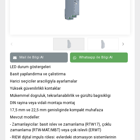
0332 606 08 00
info@samurtek.com.tr
Tüm hakkı saklıdır. Sitemizde kullanılan tüm içerik ve görseller
SAmurtek Otomasyon’a ait olup izinsiz kullanımı hukuki yaptırıma tabidir.
Mail ile Bilgi Al
Whatsapp ile Bilgi Al
LED durum göstergeleri
Basit yapilandirma ve çalistirma
Harici seçiciler araciligiyla ayarlamalar
Yüksek güvenilirlikli kontaklar
Mükemmel dogruluk, tekrarlanabilirlik ve gürültü bagisikligi
DIN rayina veya vidali montaja montaj
17,5 mm ve 22,5 mm genisliginde kompakt muhafaza
Mevcut modeller:
- Zamanlayicilar: basit islev ve zamanlama (RTW17), çoklu
zamanlama (RTW-MAT/MBT) veya çok islevli (ERWT)
- RIEW dijital impuls rölesi: evlerdeki otomasyon sistemlerinin