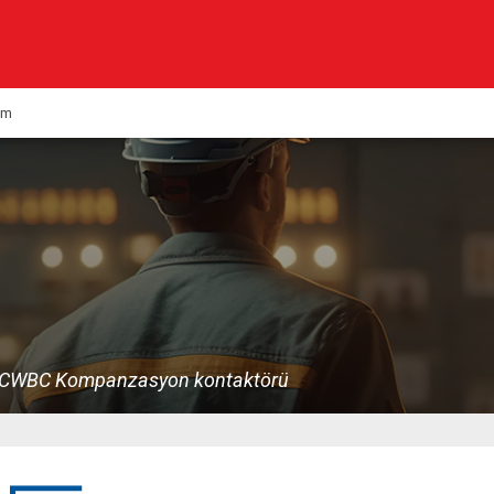
Kurumsal
Ürünlerimiz
şim
Haberler
Çözümlerimiz
KVK
Multimedya
Kalite & Belgeler
CWBC Kompanzasyon kontaktörü
İletişim