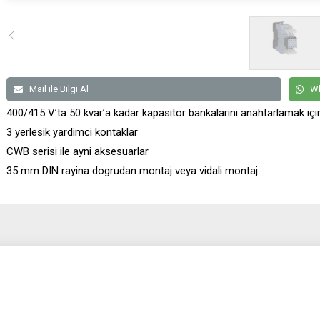
Mail ile Bilgi Al
Wh
400/415 V’ta 50 kvar’a kadar kapasitör bankalarini anahtarlamak için k
3 yerlesik yardimci kontaklar
CWB serisi ile ayni aksesuarlar
35 mm DIN rayina dogrudan montaj veya vidali montaj