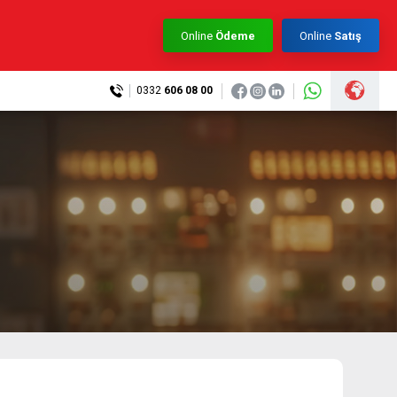
×
Online
Ödeme
Online
Satış
0332
606 08 00
0332 606 08 00
info@samurtek.com.tr