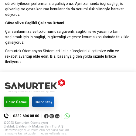
sürekli iyilesen performansla çalisiyoruz. Ayni zamanda isçi sagligi, is
güvenligi ve çevre koruma konularinda da sorumluluk bilinciyle hareket
ediyoruz.
Güvenli ve Saglikli Çalisma Ortami
Çalisanlarimiza ve toplumumuza güvenli, saglikli is ve yasam ortami
saglamak için is sagligi, is güvenligi ve çevre koruma konularinda titizlikle
çalisiyoruz.
Samurtek Otomasyon Sistemleri ile is süreçlerinizi optimize edin ve
rekabet avantaji elde edin. Biz, basariya giden yolda sizinle birlikte
ilerliyoruz.
Online
Ödeme
Online
Satış
0332
606 08 00
©2023 Samurtek Otomasyon
Elektrik Elektronik Makina San.Tic. A.Ş
Sitemizdeki yazı ve resimlerin her hakkı saklıdır.
İzinsiz ve kaynak gösterilmeden kullanılamaz.