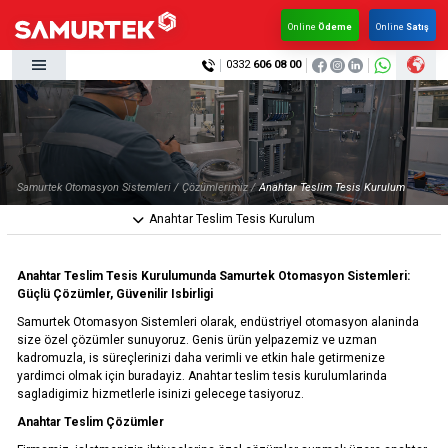
×
×
Online
Ödeme
Online
Satış
0332
606 08 00
Anasayfa
Kurumsal
Kurumsal
Ürünlerimiz
Haberler
Ürünlerimiz
Samurtek Otomasyon Sistemleri /
Çözümlerimiz /
Anahtar Teslim Tesis Kurulum
Çözümlerimiz
Anahtar Teslim Tesis Kurulum
Haberler
KVK
Çözümlerimiz
Multimedya
Anahtar Teslim Tesis Kurulumunda Samurtek Otomasyon Sistemleri:
Güçlü Çözümler, Güvenilir Isbirligi
Kalite & Belgeler
KVK
Samurtek Otomasyon Sistemleri olarak, endüstriyel otomasyon alaninda
İletişim
size özel çözümler sunuyoruz. Genis ürün yelpazemiz ve uzman
Multimedya
kadromuzla, is süreçlerinizi daha verimli ve etkin hale getirmenize
yardimci olmak için buradayiz. Anahtar teslim tesis kurulumlarinda
Kalite & Belgeler
sagladigimiz hizmetlerle isinizi gelecege tasiyoruz.
Anahtar Teslim Çözümler
İletişim