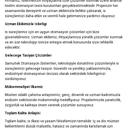
Firmamiz, isletmenizin ihtiyaçlarina özel çözümler sunmak üzere anahtar
teslim otomasyon tesis kurulumlari gerçeklestirmektedir. Projenizin her
asamasinda deneyimli ve uzman ekibimizle birlikte çalisarak, is
0332 606 08 00
info@samurtek.com.tr
süreçlerinizi daha etkin ve verimli hale getirmenize yardimci oluyoruz.
Uzman Ekibimizle Isbirligi
Tüm hakkı saklıdır. Sitemizde kullanılan tüm içerik ve görseller
Is süreçleriniz için en uygun otomasyon çözümleri için bize
SAmurtek Otomasyon’a ait olup izinsiz kullanımı hukuki yaptırıma tabidir.
güvenebilirsiniz. Uzman ekibimiz, ihtiyaçlariniza yönelik çözümler sunmak
ve en son teknolojiyi isinize entegre etmek konusunda size rehberlik
edecektir.
Gelecege Tasiyan Çözümler
Samurtek Otomasyon Sistemleri, teknolojiyle donatilmis çözümleriyle is
süreçlerinizi gelecege tasiyor. Güvenilir ve yenilikçi yaklasimimizla,
endüstriyel otomasyonun öncüsü olarak sektördeki liderligimizi
sürdürüyoruz.
Mükemmeliyet Ilkemiz
Müsteri odakli çalisma anlayisimiz, genç, dinamik ve uzman kadromuzla
endüstri sektöründe mükemmeligi hedefliyoruz. Projelerimizde yaraticilik,
özgünlük ve kaliteye önem vererek çözümler sunuyoruz.
Toplam Kalite Anlayisi
Toplam kalite, is ilkesi ve yasam felsefemizin temelidir. Iç ve dis müsteri
beklentilerini düsük maliyetle, hatasiz ve zamaninda karsilamak için