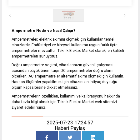
0332 606 08 00
info@samurtek.com.tr
Ampermetre Nedir ve Nasıl Çalışır?
Tüm hakkı saklıdır. Sitemizde kullanılan tüm içerik ve görseller
SAmurtek Otomasyon’a ait olup izinsiz kullanımı hukuki yaptırıma tabidir.
Ampermetreler, elektrik akımını ölçmek için kullanılan temel
cihazlardır. Endüstriyel ve bireysel kullanıma uygun farklı tipte
ampermetreler mevcuttur. Teknik Elektro Market olarak, en kaliteli
ampermetreleri sunuyoruz.
Doğru ampermetre seçimi, cihazlarınızın güvenli çalışması
açısından büyük önem taşır. DC ampermetreler doğru akımı
ölçerken, AC ampermetreler alternatif akımı ölçmek için kullanılır.
Hassas ölçümler yapabilmek için cihazınızın ihtiyaç duyduğu
ölçüm kapasitesine dikkat etmelisiniz.
Ampermetrelerin özellikleri, kullanımı ve kalibrasyonu hakkında
daha fazla bilgi almak için
Teknik Elektro Market
web sitemizi
ziyaret edebilirsiniz.
2025-07-23 17:24:57
Haberi Paylaş